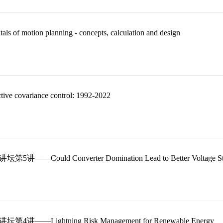
ls of motion planning - concepts, calculation and design
tive covariance control: 1992-2022
第5讲——Could Converter Domination Lead to Better Voltage Stabi
坛第4讲——Lightning Risk Management for Renewable Energy